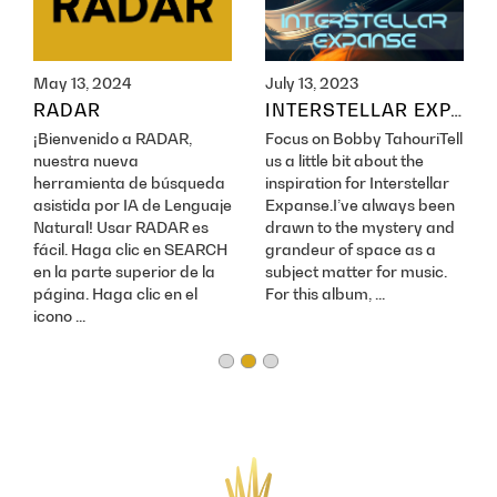
May 13, 2024
July 13, 2023
RADAR
INTERSTELLAR EXPANSE
¡Bienvenido a RADAR,
Focus on Bobby TahouriTell
nuestra nueva
us a little bit about the
herramienta de búsqueda
inspiration for Interstellar
asistida por IA de Lenguaje
Expanse.I’ve always been
Natural! Usar RADAR es
drawn to the mystery and
fácil. Haga clic en SEARCH
grandeur of space as a
en la parte superior de la
subject matter for music.
página. Haga clic en el
For this album, ...
icono ...