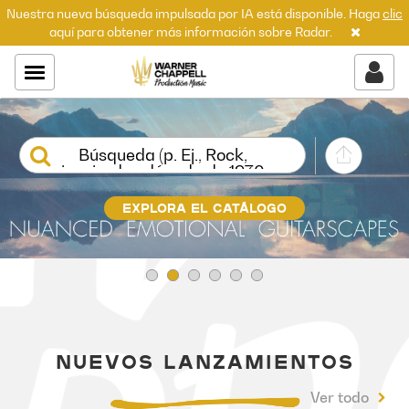
Nuestra nueva búsqueda impulsada por IA está disponible. Haga
clic
aquí para obtener más información sobre Radar.
Búsqueda (p. Ej., Rock,
inspirador, década de 1970)...
EXPLORA EL CATÁLOGO
NUEVOS LANZAMIENTOS
Ver todo