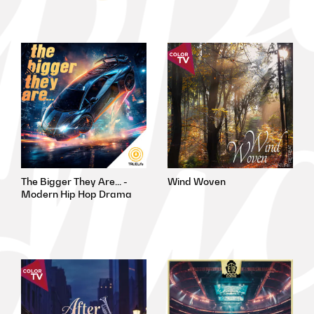
TLM075
CTV1312
The Bigger They Are... -
Wind Woven
Modern Hip Hop Drama
CTV1311
ER1485